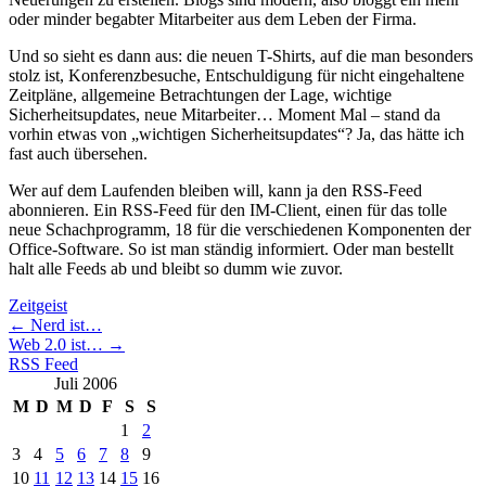
oder minder begabter Mitarbeiter aus dem Leben der Firma.
Und so sieht es dann aus: die neuen T-Shirts, auf die man besonders
stolz ist, Konferenzbesuche, Entschuldigung für nicht eingehaltene
Zeitpläne, allgemeine Betrachtungen der Lage, wichtige
Sicherheitsupdates, neue Mitarbeiter… Moment Mal – stand da
vorhin etwas von „wichtigen Sicherheitsupdates“? Ja, das hätte ich
fast auch übersehen.
Wer auf dem Laufenden bleiben will, kann ja den RSS-Feed
abonnieren. Ein RSS-Feed für den IM-Client, einen für das tolle
neue Schachprogramm, 18 für die verschiedenen Komponenten der
Office-Software. So ist man ständig informiert. Oder man bestellt
halt alle Feeds ab und bleibt so dumm wie zuvor.
Zeitgeist
←
Nerd ist…
Web 2.0 ist…
→
RSS Feed
Juli 2006
M
D
M
D
F
S
S
1
2
3
4
5
6
7
8
9
10
11
12
13
14
15
16