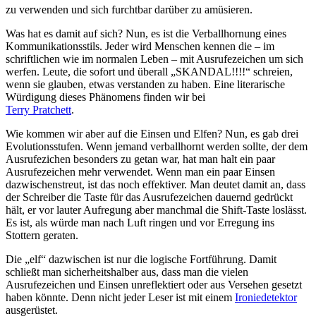
zu verwenden und sich furchtbar darüber zu amüsieren.
Was hat es damit auf sich? Nun, es ist die Verballhornung eines
Kommunikationsstils. Jeder wird Menschen kennen die – im
schriftlichen wie im normalen Leben – mit Ausrufezeichen um sich
werfen. Leute, die sofort und überall „SKANDAL!!!!“ schreien,
wenn sie glauben, etwas verstanden zu haben. Eine literarische
Würdigung dieses Phänomens finden wir bei
Terry Pratchett
.
Wie kommen wir aber auf die Einsen und Elfen? Nun, es gab drei
Evolutionsstufen. Wenn jemand verballhornt werden sollte, der dem
Ausrufezichen besonders zu getan war, hat man halt ein paar
Ausrufezeichen mehr verwendet. Wenn man ein paar Einsen
dazwischenstreut, ist das noch effektiver. Man deutet damit an, dass
der Schreiber die Taste für das Ausrufezeichen dauernd gedrückt
hält, er vor lauter Aufregung aber manchmal die Shift-Taste loslässt.
Es ist, als würde man nach Luft ringen und vor Erregung ins
Stottern geraten.
Die „elf“ dazwischen ist nur die logische Fortführung. Damit
schließt man sicherheitshalber aus, dass man die vielen
Ausrufezeichen und Einsen unreflektiert oder aus Versehen gesetzt
haben könnte. Denn nicht jeder Leser ist mit einem
Ironiedetektor
ausgerüstet.