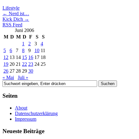
Lifestyle
←
Nerd ist…
Kick Dich
→
RSS Feed
Juni 2006
M
D
M
D
F
S
S
1
2
3
4
5
6
7
8
9
10
11
12
13
14
15
16
17
18
19
20
21
22
23
24
25
26
27
28
29
30
« Mai
Juli »
Seiten
About
Datenschutzerklärung
Impressum
Neueste Beiträge