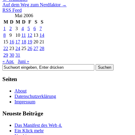
Auf dem Weg zum Nerdfaktor
→
RSS Feed
Mai 2006
M
D
M
D
F
S
S
1
2
3
4
5
6
7
8
9
10
11
12
13
14
15
16
17
18
19
20
21
22
23
24
25
26
27
28
29
30
31
« Apr.
Juni »
Seiten
About
Datenschutzerklärung
Impressum
Neueste Beiträge
Das Manifest des Web 4.
Ein Klick mehr