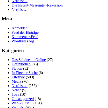
Nerd ist…
Die Instant-Messenger-Rekursion
Nerd ist…
Meta
Anmelden
Feed der Einträge
Kommentar-Feed
WordPress.org
Kategorien
Das Schöne an Online
(27)
Definitionen
(35)
Fiction
(52)
In Eigener Sache
(6)
Lifestyle
(509)
Media
(76)
Nerd ist…
(253)
Nerd?
(5)
Toys
(10)
Uncategorized
(18)
Web 2.0 ist…
(181)
Zeitgeist
(962)