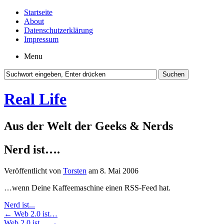
Startseite
About
Datenschutzerklärung
Impressum
Menu
Real Life
Aus der Welt der Geeks & Nerds
Nerd ist….
Veröffentlicht von
Torsten
am 8. Mai 2006
…wenn Deine Kaffeemaschine einen RSS-Feed hat.
Nerd ist...
←
Web 2.0 ist…
Web 2.0 ist…
→