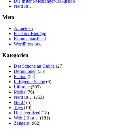
Die Instant-Messenger-Rekursion
Nerd ist…
Meta
Anmelden
Feed der Einträge
Kommentar-Feed
WordPress.org
Kategorien
Das Schöne an Online
(27)
Definitionen
(35)
Fiction
(52)
In Eigener Sache
(6)
Lifestyle
(509)
Media
(76)
Nerd ist…
(253)
Nerd?
(5)
Toys
(10)
Uncategorized
(18)
Web 2.0 ist…
(181)
Zeitgeist
(962)