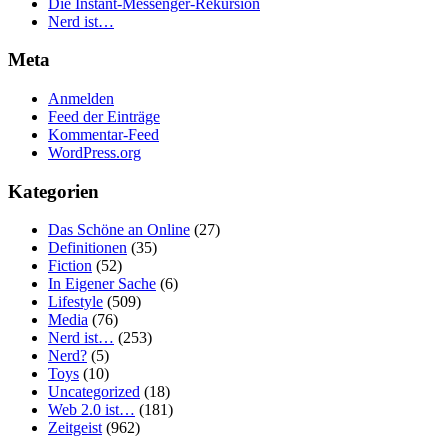
Die Instant-Messenger-Rekursion
Nerd ist…
Meta
Anmelden
Feed der Einträge
Kommentar-Feed
WordPress.org
Kategorien
Das Schöne an Online
(27)
Definitionen
(35)
Fiction
(52)
In Eigener Sache
(6)
Lifestyle
(509)
Media
(76)
Nerd ist…
(253)
Nerd?
(5)
Toys
(10)
Uncategorized
(18)
Web 2.0 ist…
(181)
Zeitgeist
(962)