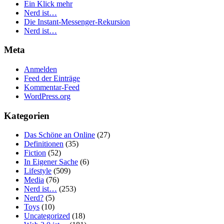
Ein Klick mehr
Nerd ist…
Die Instant-Messenger-Rekursion
Nerd ist…
Meta
Anmelden
Feed der Einträge
Kommentar-Feed
WordPress.org
Kategorien
Das Schöne an Online
(27)
Definitionen
(35)
Fiction
(52)
In Eigener Sache
(6)
Lifestyle
(509)
Media
(76)
Nerd ist…
(253)
Nerd?
(5)
Toys
(10)
Uncategorized
(18)