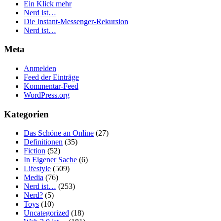
Ein Klick mehr
Nerd ist…
Die Instant-Messenger-Rekursion
Nerd ist…
Meta
Anmelden
Feed der Einträge
Kommentar-Feed
WordPress.org
Kategorien
Das Schöne an Online
(27)
Definitionen
(35)
Fiction
(52)
In Eigener Sache
(6)
Lifestyle
(509)
Media
(76)
Nerd ist…
(253)
Nerd?
(5)
Toys
(10)
Uncategorized
(18)