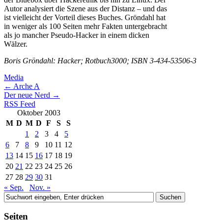
Autor analysiert die Szene aus der Distanz – und das
ist vielleicht der Vorteil dieses Buches. Gröndahl hat
in weniger als 100 Seiten mehr Fakten untergebracht
als jo mancher Pseudo-Hacker in einem dicken
Wälzer.
Boris Gröndahl: Hacker; Rotbuch3000; ISBN 3-434-53506-3
Media
←
Arche A
Der neue Nerd
→
RSS Feed
Oktober 2003
M
D
M
D
F
S
S
1
2
3
4
5
6
7
8
9
10
11
12
13
14
15
16
17
18
19
20
21
22
23
24
25
26
27
28
29
30
31
« Sep.
Nov. »
Seiten