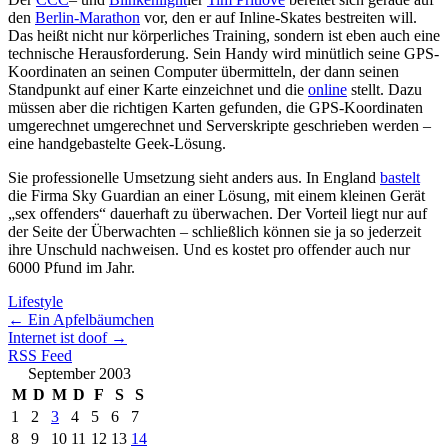
den
Berlin-Marathon
vor, den er auf Inline-Skates bestreiten will.
Das heißt nicht nur körperliches Training, sondern ist eben auch eine
technische Herausforderung. Sein Handy wird minütlich seine GPS-
Koordinaten an seinen Computer übermitteln, der dann seinen
Standpunkt auf einer Karte einzeichnet und die
online
stellt. Dazu
müssen aber die richtigen Karten gefunden, die GPS-Koordinaten
umgerechnet umgerechnet und Serverskripte geschrieben werden –
eine handgebastelte Geek-Lösung.
Sie professionelle Umsetzung sieht anders aus. In England
bastelt
die Firma Sky Guardian an einer Lösung, mit einem kleinen Gerät
„sex offenders“ dauerhaft zu überwachen. Der Vorteil liegt nur auf
der Seite der Überwachten – schließlich können sie ja so jederzeit
ihre Unschuld nachweisen. Und es kostet pro offender auch nur
6000 Pfund im Jahr.
Lifestyle
←
Ein Apfelbäumchen
Internet ist doof
→
RSS Feed
September 2003
M
D
M
D
F
S
S
1
2
3
4
5
6
7
8
9
10
11
12
13
14