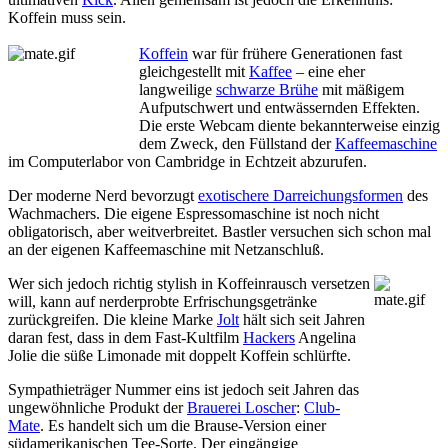
Koffein muss sein.
Koffein
war für frühere Generationen fast
gleichgestellt mit
Kaffee
– eine eher
langweilige
schwarze Brühe
mit mäßigem
Aufputschwert und entwässernden Effekten.
Die erste Webcam diente bekannterweise einzig
dem Zweck, den Füllstand der
Kaffeemaschine
im Computerlabor von Cambridge in Echtzeit abzurufen.
Der moderne Nerd bevorzugt
exotischere Darreichungsformen
des
Wachmachers. Die eigene Espressomaschine ist noch nicht
obligatorisch, aber weitverbreitet. Bastler versuchen sich schon mal
an der eigenen Kaffeemaschine mit Netzanschluß.
Wer sich jedoch richtig stylish in Koffeinrausch versetzen
will, kann auf nerderprobte Erfrischungsgetränke
zurückgreifen. Die kleine Marke
Jolt
hält sich seit Jahren
daran fest, dass in dem Fast-Kultfilm
Hackers
Angelina
Jolie die süße Limonade mit doppelt Koffein schlürfte.
Sympathieträger Nummer eins ist jedoch seit Jahren das
ungewöhnliche Produkt der
Brauerei Loscher
:
Club-
Mate
. Es handelt sich um die Brause-Version einer
südamerikanischen Tee-Sorte. Der eingängige