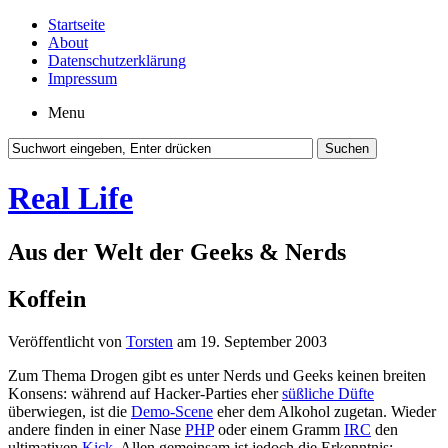
Startseite
About
Datenschutzerklärung
Impressum
Menu
Real Life
Aus der Welt der Geeks & Nerds
Koffein
Veröffentlicht von
Torsten
am 19. September 2003
Zum Thema Drogen gibt es unter Nerds und Geeks keinen breiten
Konsens: während auf Hacker-Parties eher
süßliche Düfte
überwiegen, ist die
Demo-Scene
eher dem Alkohol zugetan. Wieder
andere finden in einer Nase
PHP
oder einem Gramm
IRC
den
ultimativen
Kick
. Allen gemeinsam ist jedoch die Erkenntnis: