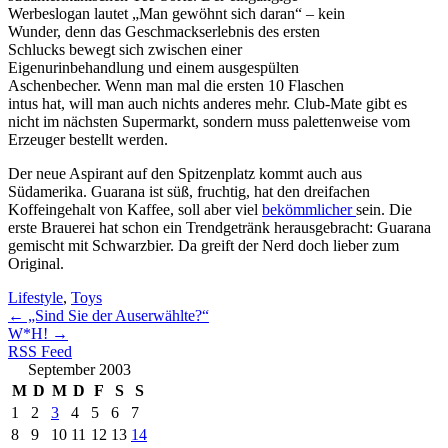
Werbeslogan lautet „Man gewöhnt sich daran“ – kein
Wunder, denn das Geschmackserlebnis des ersten
Schlucks bewegt sich zwischen einer
Eigenurinbehandlung und einem ausgespülten
Aschenbecher. Wenn man mal die ersten 10 Flaschen
intus hat, will man auch nichts anderes mehr. Club-Mate gibt es
nicht im nächsten Supermarkt, sondern muss palettenweise vom
Erzeuger bestellt werden.
Der neue Aspirant auf den Spitzenplatz kommt auch aus
Südamerika. Guarana ist süß, fruchtig, hat den dreifachen
Koffeingehalt von Kaffee, soll aber viel
bekömmlicher
sein. Die
erste Brauerei hat schon ein Trendgetränk herausgebracht: Guarana
gemischt mit Schwarzbier. Da greift der Nerd doch lieber zum
Original.
Lifestyle
,
Toys
←
„Sind Sie der Auserwählte?“
W*H!
→
RSS Feed
September 2003
M
D
M
D
F
S
S
1
2
3
4
5
6
7
8
9
10
11
12
13
14